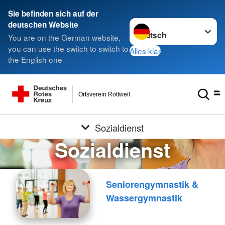
Sie befinden sich auf der
Sprache wechseln zu
deutschen Website
You are on the German website,
you can use the switch to switch to
Alles klar
the English one
Ortsverein Rottweil
Sozialdienst
Sozialdienst
Seniorengymnastik &
Wassergymnastik