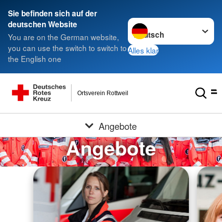
Sie befinden sich auf der
Sprache wechseln zu
deutschen Website
You are on the German website,
you can use the switch to switch to
Alles klar
the English one
Ortsverein Rottweil
Angebote
Angebote