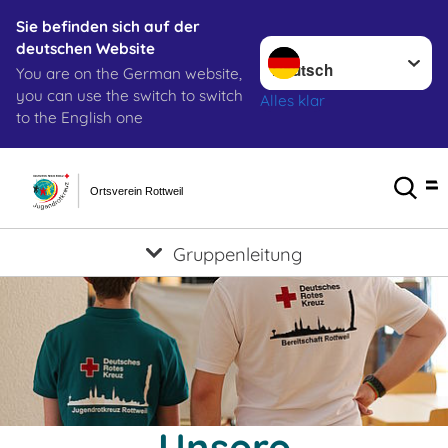
Sie befinden sich auf der
Sprache wechseln zu
deutschen Website
You are on the German website,
you can use the switch to switch
Alles klar
to the English one
Ortsverein Rottweil
Gruppenleitung
Unsere