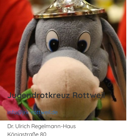
Jugendrotkreuz Rottweil
info@jrk-rottweil.de
Dr. Ulrich Regelmann-Haus
Königstraße 80