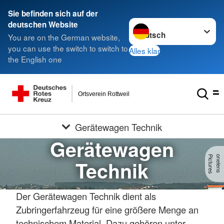
Sie befinden sich auf der
Sprache wechseln zu
deutschen Website
You are on the German website,
you can use the switch to switch to
Alles klar
the English one
Ortsverein Rottweil
Gerätewagen Technik
Gerätewagen
s
o
n
e
le
n
s
P
ic
t
u
r
e
Technik
Der Gerätewagen Technik dient als
Zubringerfahrzeug für eine größere Menge an
technischem Material. Dazu gehören unter