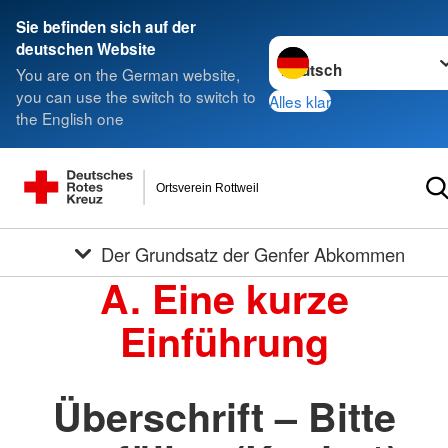
Sie befinden sich auf der
Sprache wechseln zu
deutschen Website
You are on the German website,
you can use the switch to switch to
Alles klar
the English one
Ortsverein Rottweil
Der Grundsatz der Genfer Abkommen
A. Eine kurze
Einführung
Überschrift – Bitte