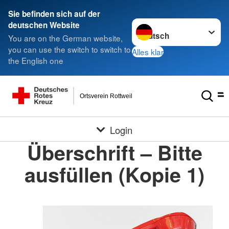
Sie befinden sich auf der
Sprache wechseln zu
deutschen Website
You are on the German website,
you can use the switch to switch to
Alles klar
the English one
Ortsverein Rottweil
Login
Überschrift – Bitte
ausfüllen (Kopie 1)