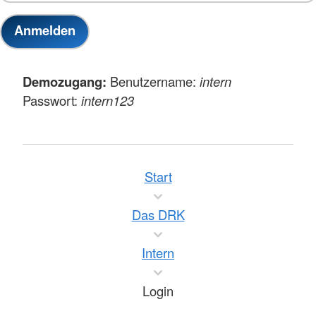
Demozugang:
Benutzername:
intern
Passwort:
intern123
Start
Das DRK
Intern
Login