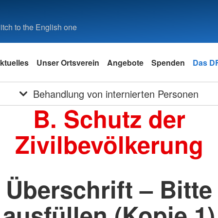
tch to the English one
ktuelles
Unser Ortsverein
Angebote
Spenden
Das D
Behandlung von internierten Personen
B. Schutz der
Zivilbevölkerung
Überschrift – Bitte
ausfüllen (Kopie 1)