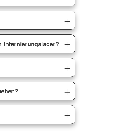
m Internierungslager?
chehen?