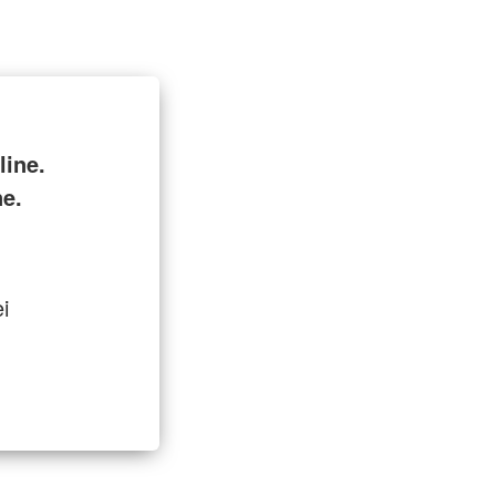
ine.
ne.
i