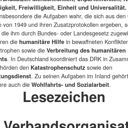
keit, Freiwilligkeit, Einheit und Universalität.
nsbesondere die Aufgaben wahr, die sich aus den
von 1949 und ihren Zusatzprotokollen ergeben, s
, die ihm durch Bundes- oder Landesgesetz zugewi
ren die
humanitäre Hilfe
in bewaffneten Konflikte
trophen sowie die
Verbreitung des humanitären
hts
. In Deutschland koordiniert das DRK in Zusam
ehörden den
Katastrophenschutz
sowie den
tungsdienst
. Zu seinen Aufgaben im Inland gehör
ere auch die
Wohlfahrts- und Sozialarbeit
.
Lesezeichen
 Verbandsorganisa