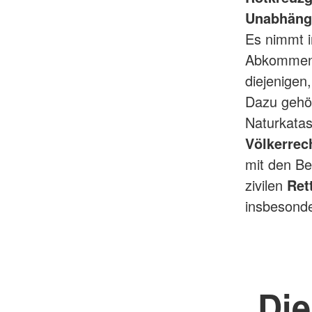
Unabhängig
Es nimmt i
Abkommen 
diejenigen
Dazu gehö
Naturkatas
Völkerrec
mit den B
zivilen
Ret
insbesond
Die