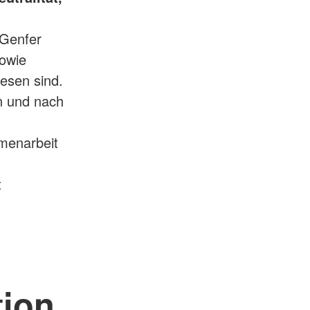
 Genfer
owie
esen sind.
n und nach
menarbeit
t
tion