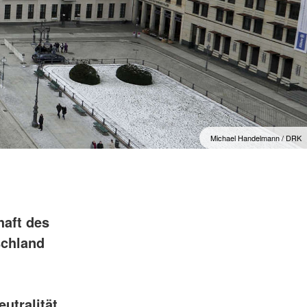
Michael Handelmann / DRK
haft des
schland
utralität,