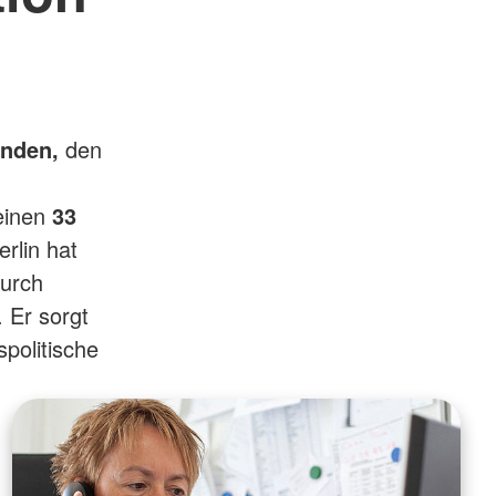
nden,
den
einen
33
rlin hat
durch
 Er sorgt
politische