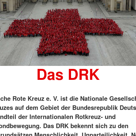
Das DRK
che Rote Kreuz e. V. ist die Nationale Gesellsc
uzes auf dem Gebiet der Bundesrepublik Deut
ndteil der Internationalen Rotkreuz- und
ondbewegung. Das DRK bekennt sich zu den
rundsätzen Menschlichkeit, Unparteilichkeit, Ne