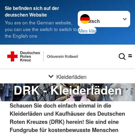
Sie befinden sich auf der
Sprache wechseln zu
deutschen Website
You are on the German website,
you can use the switch to switch to
Alles klar
the English one
Ortsverein Rottweil
Kleiderläden
DRK - Kleiderläden
S
F
o
t
o
:
A
.
Z
e
lc
k
/
D
R
K
Schauen Sie doch einfach einmal in die
Kleiderläden und Kaufhäuser des Deutschen
Roten Kreuzes (DRK) herein! Sie sind eine
Fundgrube für kostenbewusste Menschen