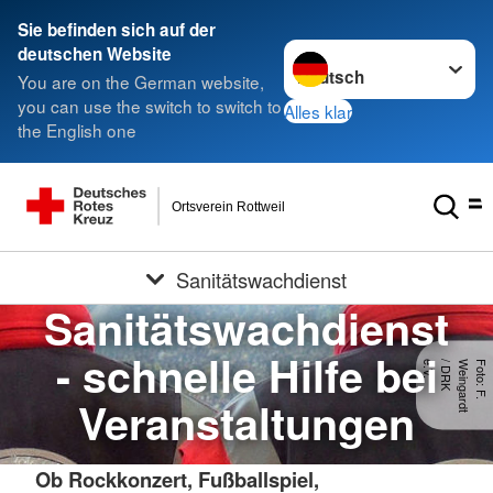
Sie befinden sich auf der
Sprache wechseln zu
deutschen Website
You are on the German website,
you can use the switch to switch to
Alles klar
the English one
Ortsverein Rottweil
Sanitätswachdienst
Sanitätswachdienst
- schnelle Hilfe bei
.
F
o
t
o
:
F
.
W
e
in
g
a
r
d
t
/
D
R
K
e
.
V
Veranstaltungen
Ob Rockkonzert, Fußballspiel,