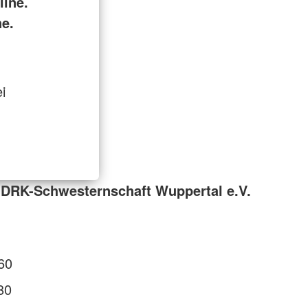
ine.
ne.
i
 DRK-Schwesternschaft Wuppertal e.V.
60
80