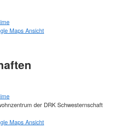
eime
ogle Maps Ansicht
haften
eime
wohnzentrum der DRK Schwesternschaft
ogle Maps Ansicht