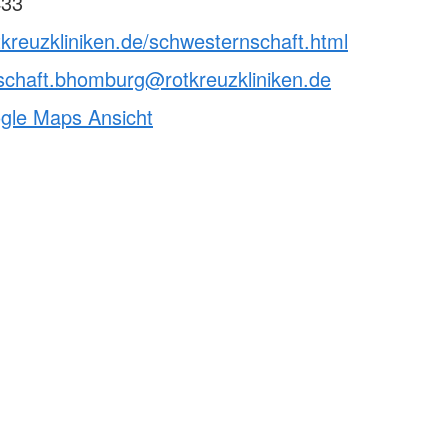
433
tkreuzkliniken.de/schwesternschaft.html
schaft.bhomburg@rotkreuzkliniken.de
ogle Maps Ansicht