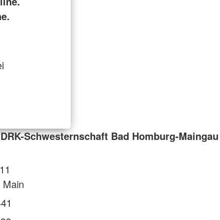
ine.
ne.
i
 DRK-Schwesternschaft Bad Homburg-Maingau
 11
 Main
441