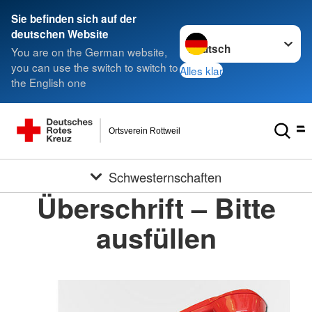
Sie befinden sich auf der
Sprache wechseln zu
deutschen Website
You are on the German website,
you can use the switch to switch to
Alles klar
the English one
Ortsverein Rottweil
Schwesternschaften
Überschrift – Bitte
ausfüllen