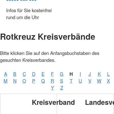
Infos für Sie kostenfrei
rund um die Uhr
Rotkreuz Kreisverbände
Bitte klicken Sie auf den Anfangsbuchstaben des
Foto:
A.
gesuchten Kreisverbandes.
Zelck
/
DRKS
A
B
C
D
E
F
G
H
I
J
K
L
Foto:
M
N
O
P
Q
R
S
T
U
V
W
X
A.
Zelck
Y
Z
/
DRKS
Kreisverband
Landesv