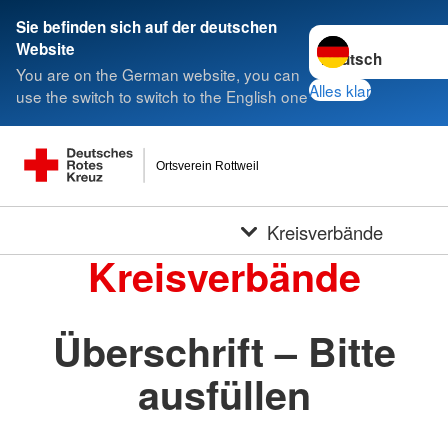
Sie befinden sich auf der deutschen
Sprache wechseln 
Website
You are on the German website, you can
Alles klar
use the switch to switch to the English one
Ortsverein Rottweil
Kreisverbände
Kreisverbände
Überschrift – Bitte
ausfüllen