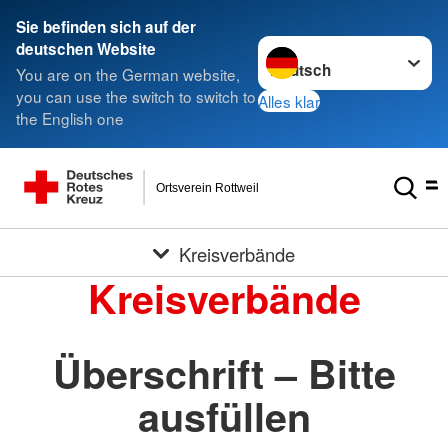
Sie befinden sich auf der
Sprache wechseln zu
deutschen Website
You are on the German website,
you can use the switch to switch to
Alles klar
the English one
Ortsverein Rottweil
Kreisverbände
Kreisverbände
Überschrift – Bitte
ausfüllen