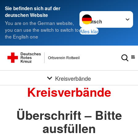
Sie befinden sich auf der
Sprache wechseln zu
deutschen Website
You are on the German website,
you can use the switch to switch to
Alles klar
the English one
Ortsverein Rottweil
Kreisverbände
Kreisverbände
Überschrift – Bitte
ausfüllen