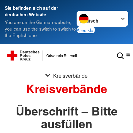
Sie befinden sich auf der
Sprache wechseln zu
deutschen Website
You are on the German website,
you can use the switch to switch to
Alles klar
the English one
Ortsverein Rottweil
Kreisverbände
Kreisverbände
Überschrift – Bitte
ausfüllen