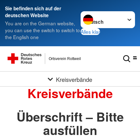
Sie befinden sich auf der
Sprache wechseln zu
deutschen Website
You are on the German website,
you can use the switch to switch to
Alles klar
the English one
Ortsverein Rottweil
Kreisverbände
Kreisverbände
Überschrift – Bitte
ausfüllen