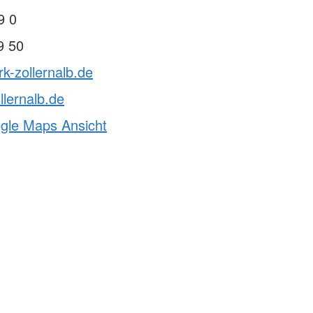
9 0
9 50
rk-zollernalb.de
llernalb.de
ogle Maps Ansicht