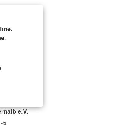
ine.
ne.
i
rnalb e.V.
1-5